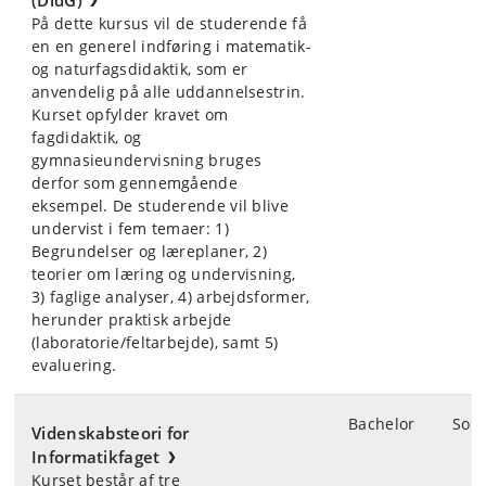
(DidG)
På dette kursus vil de studerende få
en en generel indføring i matematik-
og naturfagsdidaktik, som er
anvendelig på alle uddannelsestrin.
Kurset opfylder kravet om
fagdidaktik, og
gymnasieundervisning bruges
derfor som gennemgående
eksempel. De studerende vil blive
undervist i fem tem
aer: 1)
Begrundelser og læreplaner, 2)
teorier om læring og undervisning,
3) faglige analyser, 4) arbejdsformer,
herunder praktisk arbejde
(laboratorie/feltarbejde), samt 5)
evaluering.
Bachelor
Som
Videnskabsteori for
Informatikfaget
Kurset består af tre