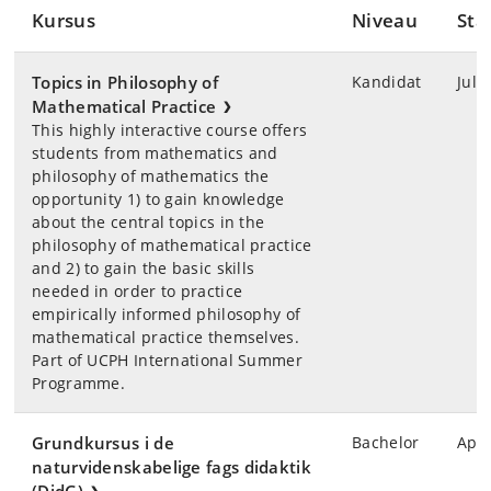
Kursus
Niveau
Sta
Topics in Philosophy of
Kandidat
Juli
Mathematical Practice
This highly interactive course offers
students from mathematics and
philosophy of mathematics the
opportunity 1) to gain knowledge
about the central topics in the
philosophy of mathematical practice
and 2) to gain the basic skills
needed in order to practice
empirically informed philosophy of
mathematical practice themselves.
Part of UCPH International Summer
Programme.
Grundkursus i de
Bachelor
Apri
naturvidenskabelige fags didaktik