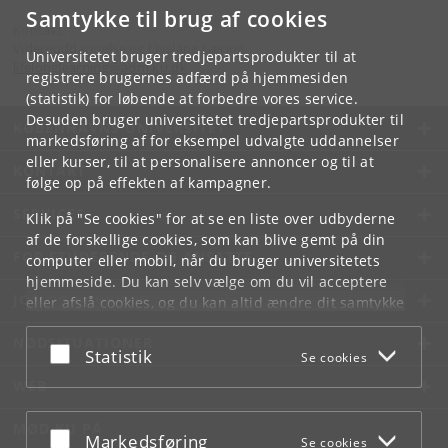
Samtykke til brug af cookies
Kontakt:
Videreuddannelse og Livslang Læring
Universitetet bruger tredjepartsprodukter til at
lifelonglearning
@
adm
.
ku
.
dk
registrere brugernes adfærd på hjemmesiden
(statistik) for løbende at forbedre vores service.
Desuden bruger universitetet tredjepartsprodukter til
KØBENHAVNS UNIVERSITET
markedsføring af for eksempel udvalgte uddannelser
eller kurser, til at personalisere annoncer og til at
KONTAKT
følge op på effekten af kampagner.
SERVICES
Klik på "Se cookies" for at se en liste over udbyderne
af de forskellige cookies, som kan blive gemt på din
FOR STUDERENDE OG ANSATTE
computer eller mobil, når du bruger universitetets
hjemmeside. Du kan selv vælge om du vil acceptere
JOB OG KARRIERE
eller afslå cookies, og du kan altid ændre dit samtykke
under
Cookie- og privatlivspolitik
som du finder i
NØDSITUATIONER
bunden af hver side.
Acceptér eller afslå
Statistik
Se cookies
Googles privatlivspolitik
WEB
MØD KU PÅ
Acceptér eller afslå
Markedsføring
Se cookies