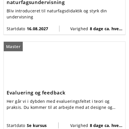
naturfagsundervisning
Bliv introduceret til naturfagsdidaktik og styrk din
undervisning
Startdato
16.08.2027
Varighed
8 dage ca. hver anden mandag fra august-december
Master
Evaluering og feedback
Her går vi i dybden med evalueringsfeltet i teori og
praksis. Du kommer til at arbejde med at designe og
afprøve forskellige formater til formativ og summativ
evaluering, som har rod i moderne naturfagsdidaktisk
forskning.
Startdato
Se kursus
Varighed
8 dage ca. hver anden mandag fra august-december