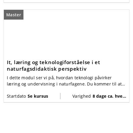
Master
It, læring og teknologiforståelse i et
naturfagsdidaktisk perspektiv
I dette modul ser vi på, hvordan teknologi påvirker
læring og undervisning i naturfagene. Du kommer til at
arbejde med at analysere læringssituationer ud fra
Startdato
Se kursus
Varighed
8 dage ca. hver anden mandag fra januar-juni
sociale, individuelle og teknologiske perspektiver.