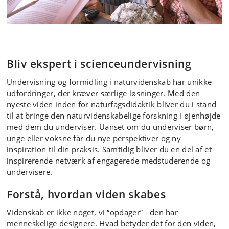
Naturfagenes didaktik
Bliv ekspert i scienceundervisning
Lær om naturfagsdidaktik, naturvidenskabelig
Undervisning og formidling i naturvidenskab har unikke
forskning og videnskabsteori.
udfordringer, der kræver særlige løsninger. Med den
nyeste viden inden for naturfagsdidaktik bliver du i stand
til at bringe den naturvidenskabelige forskning i øjenhøjde
med dem du underviser. Uanset om du underviser børn,
unge eller voksne får du nye perspektiver og ny
inspiration til din praksis. Samtidig bliver du en del af et
inspirerende netværk af engagerede medstuderende og
undervisere.
Forstå, hvordan viden skabes
Videnskab er ikke noget, vi “opdager” - den har
menneskelige designere. Hvad betyder det for den viden,