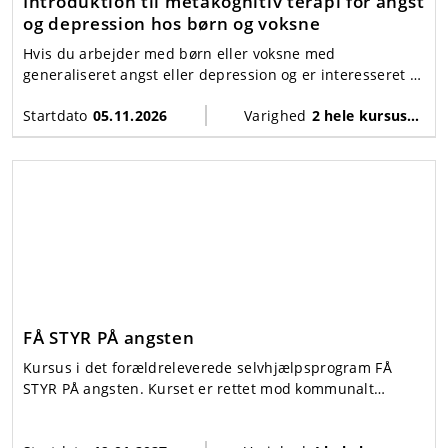
Introduktion til metakognitiv terapi for angst
og depression hos børn og voksne
Hvis du arbejder med børn eller voksne med
generaliseret angst eller depression og er interesseret i
metakognitiv terapi, så er dette kursus egnet til dig.
Startdato
05.11.2026
Varighed
2 hele kursusdage
FÅ STYR PÅ angsten
Kursus i det forældreleverede selvhjælpsprogram FÅ
STYR PÅ angsten. Kurset er rettet mod kommunalt
ansatte PPR-psykologer og indeholder træning forud for
at blive certificeret og dermed kunne udbyde FÅ STYR PÅ