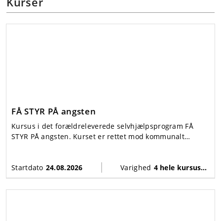
Kurser
FÅ STYR PÅ angsten
Kursus i det forældreleverede selvhjælpsprogram FÅ
STYR PÅ angsten. Kurset er rettet mod kommunalt
ansatte PPR-psykologer og indeholder træning forud for
at blive certificeret og dermed kunne udbyde FÅ STYR PÅ
angsten i kommunalt regi.
Startdato
24.08.2026
Varighed
4 hele kursusdage + supervision