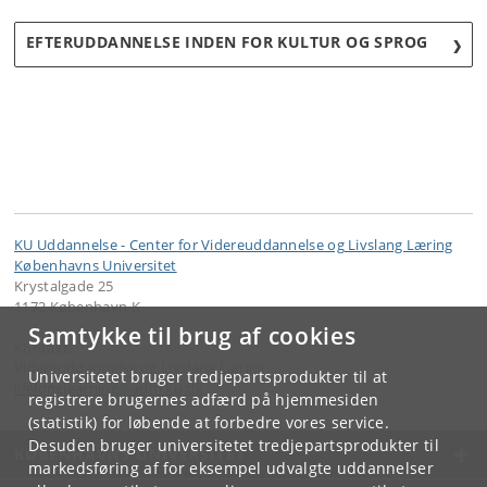
EFTERUDDANNELSE INDEN FOR KULTUR OG SPROG
KU Uddannelse - Center for Videreuddannelse og Livslang Læring
Københavns Universitet
Krystalgade 25
1172 København K
Samtykke til brug af cookies
Kontakt:
Videreuddannelse og Livslang Læring
Universitetet bruger tredjepartsprodukter til at
lifelonglearning
@
adm
.
ku
.
dk
registrere brugernes adfærd på hjemmesiden
(statistik) for løbende at forbedre vores service.
Desuden bruger universitetet tredjepartsprodukter til
KØBENHAVNS UNIVERSITET
markedsføring af for eksempel udvalgte uddannelser