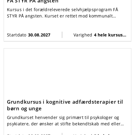
FÅ STYR PÅ angsten
Kursus i det forældreleverede selvhjælpsprogram FÅ
STYR PÅ angsten. Kurset er rettet mod kommunalt
ansatte PPR-psykologer og indeholder træning forud for
at blive certificeret og dermed kunne udbyde FÅ STYR PÅ
angsten i kommunalt regi.
Startdato
30.08.2027
Varighed
4 hele kursusdage + supervision
Grundkursus i kognitive adfærdsterapier til
børn og unge
Grundkurset henvender sig primært til psykologer og
psykiatere, der ønsker at stifte bekendtskab med eller
dygtiggøre sig inden for kognitiv adfærdsterapi med