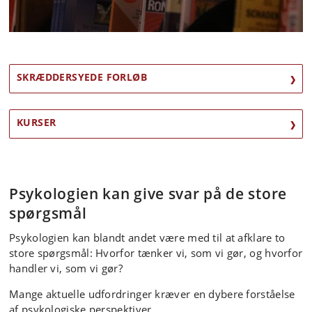
Psykologi
SKRÆDDERSYEDE FORLØB
For at finde svar på nogle af de mest aktuelle
spørgsmål kan det være ideelt at dykke ned i
KURSER
psykologien.
Psykologien kan give svar på de store
spørgsmål
Psykologien kan blandt andet være med til at afklare to
store spørgsmål: Hvorfor tænker vi, som vi gør, og hvorfor
handler vi, som vi gør?
Mange aktuelle udfordringer kræver en dybere forståelse
af psykologiske perspektiver.