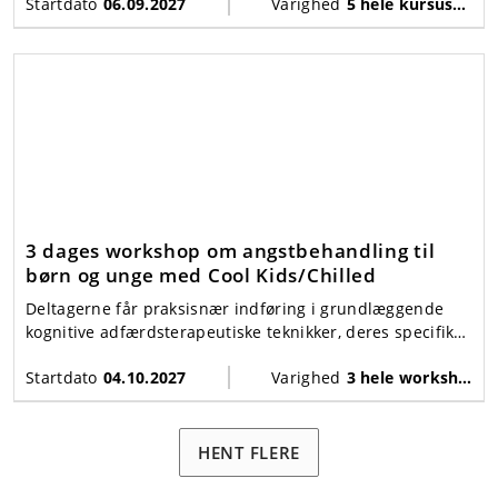
Startdato
06.09.2027
Varighed
5 hele kursusdage (i alt 30 timer)
børn og unge.
3 dages workshop om angstbehandling til
børn og unge med Cool Kids/Chilled
Deltagerne får praksisnær indføring i grundlæggende
kognitive adfærdsterapeutiske teknikker, deres specifikke
udformning i Cool Kids/Chilled-programmet og klædes
Startdato
04.10.2027
Varighed
3 hele workshopdage + supervision
på til at identificere de børn, som programmet virker for.
HENT FLERE