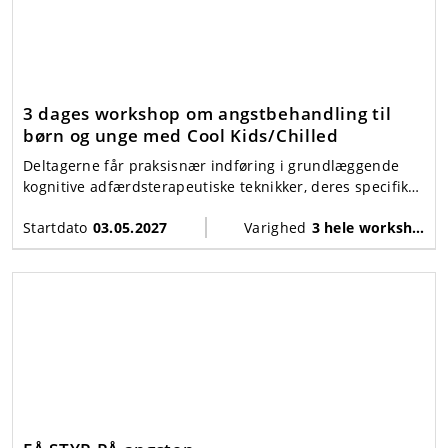
3 dages workshop om angstbehandling til
børn og unge med Cool Kids/Chilled
Deltagerne får praksisnær indføring i grundlæggende
kognitive adfærdsterapeutiske teknikker, deres specifikke
udformning i Cool Kids/Chilled-programmet og klædes
Startdato
03.05.2027
Varighed
3 hele workshopdage + supervision
på til at identificere de børn, som programmet virker for.