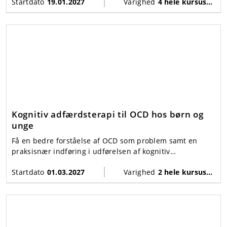
angsten i kommunalt regi.
Startdato
19.01.2027
Varighed
4 hele kursusdage + supervision
Kognitiv adfærdsterapi til OCD hos børn og
unge
Få en bedre forståelse af OCD som problem samt en
praksisnær indføring i udførelsen af kognitiv
adfærdsterapi til behandling af OCD hos børn og unge
Startdato
01.03.2027
Varighed
2 hele kursusdage
på dette kursus.