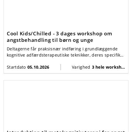
Cool Kids/Chilled - 3 dages workshop om
angstbehandling til børn og unge
Deltagerne får praksisnær indføring i grundlæggende
kognitive adfærdsterapeutiske teknikker, deres specifikke
udformning i Cool Kids/Chilled-programmet og klædes
Startdato
05.10.2026
Varighed
3 hele workshopdage + supervision
på til at identificere de børn, som programmet virker for.