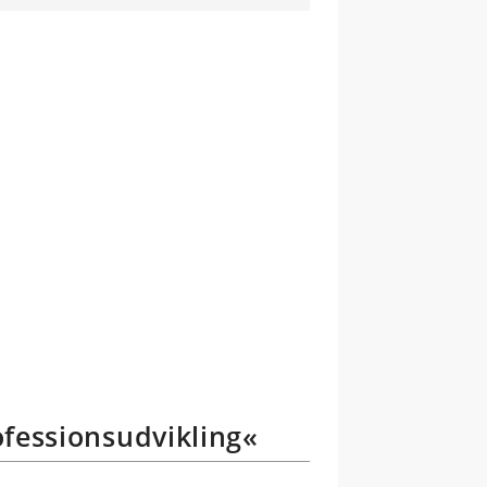
ofessionsudvikling«