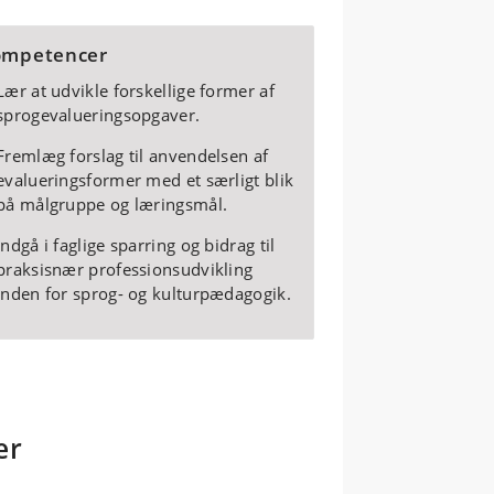
ompetencer
Lær at udvikle forskellige former af
sprogevalueringsopgaver.
Fremlæg forslag til anvendelsen af
evalueringsformer med et særligt blik
på målgruppe og læringsmål.
Indgå i faglige sparring og bidrag til
praksisnær professionsudvikling
inden for sprog- og kulturpædagogik.
ær