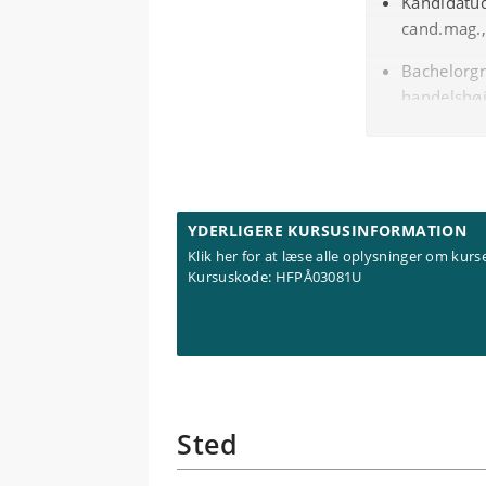
Kandidatud
medvirken.
cand.mag., 
Bachelorgr
handelshøj
Diplomudda
Bachelorud
linjeuddan
YDERLIGERE KURSUSINFORMATION
Du skal desud
Klik her for at læse alle oplysninger om kurse
arbejde med 
Kursuskode:
HFPÅ03081U
Sted