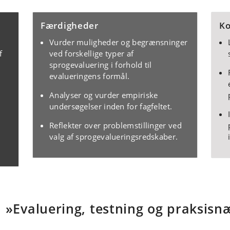
Færdigheder
K
Vurder muligheder og begrænsninger
f
ved forskellige typer af
sprogevaluering i forhold til
evalueringens formål.
Analyser og vurder empiriske
undersøgelser inden for fagfeltet.
Reflekter over problemstillinger ved
valg af sprogevalueringsredskaber.
»Evaluering, testning og praksisn