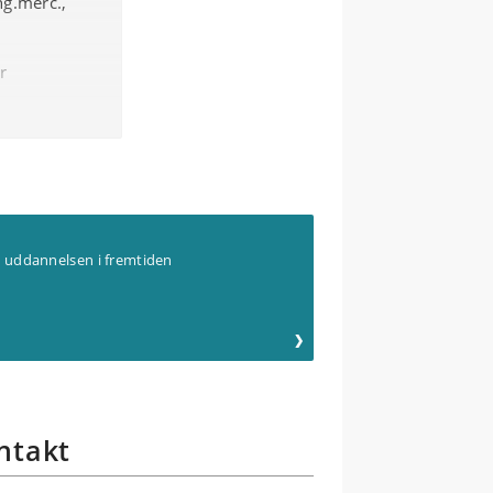
ng.merc.,
r
ng eller
m uddannelsen i fremtiden
ntakt