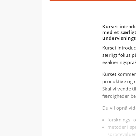
Kurset introd
med et særligt
undervisnings
Kurset introduc
særligt fokus p
evalueringsprak
Kurset kommer 
produktive og re
Skal vi vende ti
færdigheder be
Du vil opnå vi
forsknings- o
metoder i sp
sprogevalueri