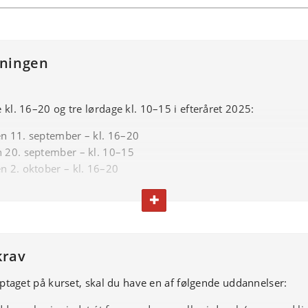
ningen
kl. 16–20 og tre lørdage kl. 10–15 i efteråret 2025:
n 11. september – kl. 16–20
 20. september – kl. 10–15
n 2. oktober – kl. 16–20
n 23. oktober – kl. 16–20
FOLD TEKST IND ELLER UD
 1. november – kl. 10–15
n 13. november – kl. 16–20
 22. november – kl. 10–15
n 4. december – kl. 16–20
krav
optaget på kurset, skal du have en af følgende uddannelser:
ngsform
år som holdundervisning med arbejdsformer, der støtter deltag