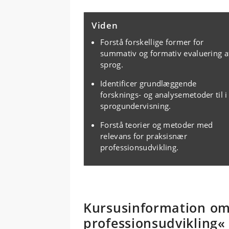
Viden
Forstå forskellige former for
summativ og formativ evaluering a
sprog.
Identificer grundlæggende
forsknings- og analysemetoder til i
sprogundervisning.
Forstå teorier og metoder med
relevans for praksisnær
professionsudvikling.
Kursusinformation om 
professionsudvikling«