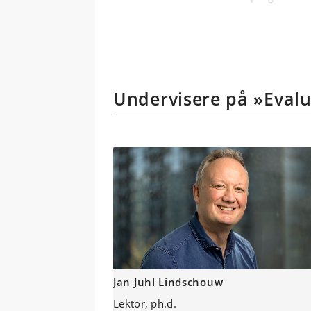
indplacering
forskellige 
formidling af
resultater og
teori og meto
Undervisere på »Evalu
professionsu
Jan Juhl Lindschouw
Lektor, ph.d.