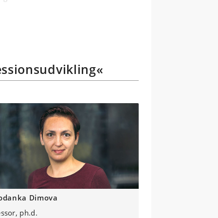
rmbaserede
r
essionsudvikling«
odanka Dimova
ssor, ph.d.