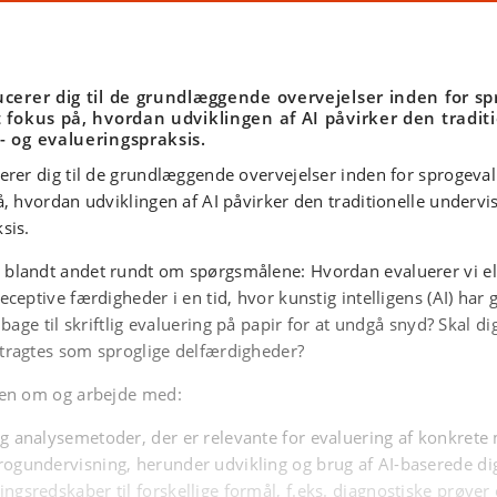
ucerer dig til de grundlæggende overvejelser inden for sp
 fokus på, hvordan udviklingen af AI påvirker den tradit
- og evalueringspraksis.
erer dig til de grundlæggende overvejelser inden for sprogeva
å, hvordan udviklingen af AI påvirker den traditionelle undervi
sis.
blandt andet rundt om spørgsmålene: Hvordan evaluerer vi e
ceptive færdigheder i en tid, hvor kunstig intelligens (AI) har g
lbage til skriftlig evaluering på papir for at undgå snyd? Skal dig
tragtes som sproglige delfærdigheder?
den om og arbejde med:
g analysemetoder, der er relevante for evaluering af konkrete 
rogundervisning, herunder udvikling og brug af AI-baserede dig
ngsredskaber til forskellige formål, f.eks. diagnostiske prøver