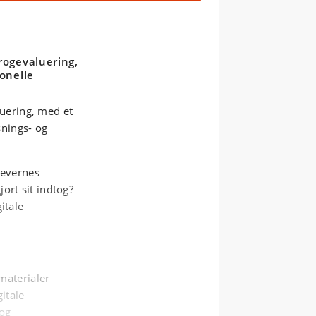
rogevaluering,
ionelle
luering, med et
snings- og
levernes
jort sit indtog?
itale
materialer
itale
 og