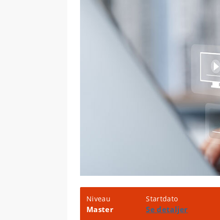
Niveau
Startdato
Master
Se detaljer