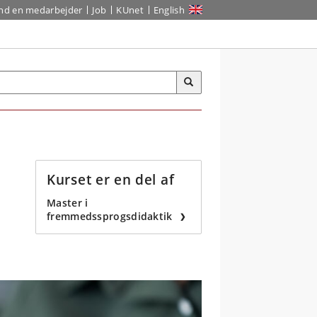
ind en medarbejder
Job
KUnet
English
Kurset er en del af
Master i
fremmedssprogsdidaktik