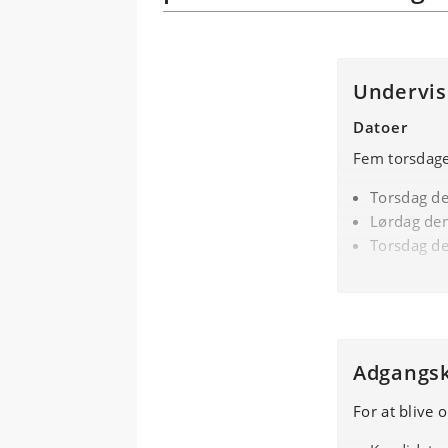
Undervis
Datoer
Fem torsdage 
Torsdag de
Lørdag den
Torsdag de
Torsdag de
Lørdag den
Torsdag de
Lørdag den
Torsdag de
Adgangs
For at blive 
Undervisni
Kurset foreg