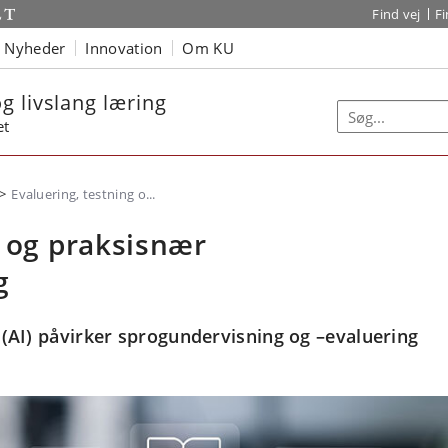
Find vej
F
Nyheder
Innovation
Om KU
g livslang læring
et
Evaluering, testning o...
g og praksisnær
g
 (AI) påvirker sprogundervisning og –evaluering